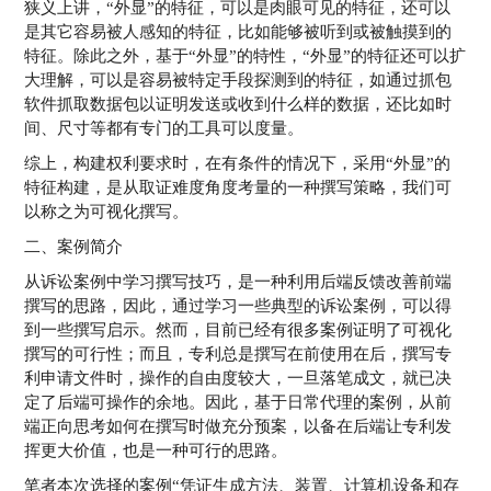
狭义上讲，“外显”的特征，可以是肉眼可见的特征，还可以
是其它容易被人感知的特征，比如能够被听到或被触摸到的
特征。除此之外，基于“外显”的特性，“外显”的特征还可以扩
大理解，可以是容易被特定手段探测到的特征，如通过抓包
软件抓取数据包以证明发送或收到什么样的数据，还比如时
间、尺寸等都有专门的工具可以度量。
综上，构建权利要求时，在有条件的情况下，采用“外显”的
特征构建，是从取证难度角度考量的一种撰写策略，我们可
以称之为可视化撰写。
二、案例简介
从诉讼案例中学习撰写技巧，是一种利用后端反馈改善前端
撰写的思路，因此，通过学习一些典型的诉讼案例，可以得
到一些撰写启示。然而，目前已经有很多案例证明了可视化
撰写的可行性；而且，专利总是撰写在前使用在后，撰写专
利申请文件时，操作的自由度较大，一旦落笔成文，就已决
定了后端可操作的余地。因此，基于日常代理的案例，从前
端正向思考如何在撰写时做充分预案，以备在后端让专利发
挥更大价值，也是一种可行的思路。
笔者本次选择的案例“凭证生成方法、装置、计算机设备和存