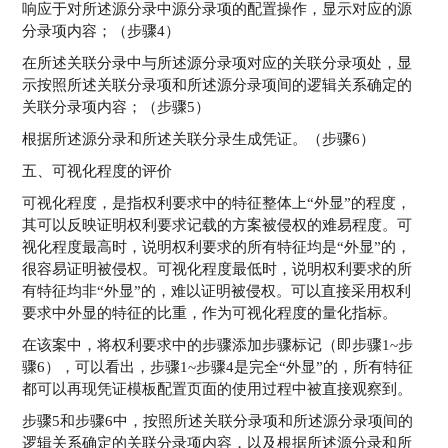
响应于对所述源分录中源分录项的配置操作，显示对应的源
分录项内容；（步骤4）
在所述关联分录中与所述源分录项对应的关联分录项处，显
示按照所述关联分录项和所述源分录项间的逻辑关系确定的
关联分录项内容；（步骤5）
根据所述源分录和所述关联分录生成凭证。（步骤6）
五、可视化程度的评价
可视化程度，是指权利要求中的特征整体上“外显”的程度，
其可以反映证明权利要求记载的方案被侵权的难易程度。可
视化程度最高时，说明权利要求的所有特征均是“外显”的，
很容易证明被侵权。可视化程度最低时，说明权利要求的所
有特征均非“外显”的，难以证明被侵权。可以直接采用权利
要求中外显的特征的比重，作为可视化程度的量化指标。
在该案中，将权利要求中的步骤添加步骤标记（即步骤1~步
骤6），可以看出，步骤1~步骤4是完全“外显”的，所有特征
都可以再现凭证模板配置页面的使用过程中被直接观察到。
步骤5和步骤6中，按照所述关联分录项和所述源分录项间的
逻辑关系确定的关联分录项内容，以及根据所述源分录和所