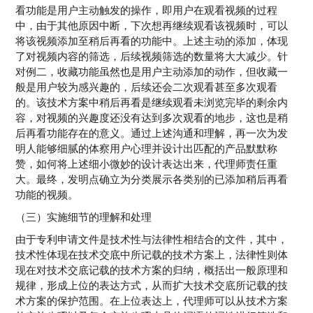
看功能是用户主动触发的操作，即用户在观看视频的过程
中，由于其他原因中断，下次想再继续观看该视频时，可以
将该视频添加至稍后再看的功能中。上述主动的添加，体现
了对视频内容的筛选，后续视频筛选的数量将大大减少。针
对例二，收藏功能虽然也是用户主动添加的动作，但收藏一
般是用户较为感兴趣的，后续还会二次观看甚至多次观看
的。该技术方案中稍后再看是继续观看未浏览完毕的剩余内
容，对视频的兴趣度还没有达到多次观看的地步，这也是稍
后再看功能存在的意义。通过上述沟通和理解，再一次为发
明人能够细腻的体察用户心理并设计出匹配的产品默默称
赞，如何将上述细小微妙的设计表达出来，代理师责任重
大。最终，发明点确立为分类展示各类别的已添加稍后再看
功能的视频。
（三）实施细节的理解和处理
由于专利申请文件是技术性与法律性相结合的文件，其中，
技术性体现在技术交底中所记载的技术方案上，法律性则体
现在对技术交底记载的技术方案的归纳，概括出一般原理和
规律，形成上位的表达方式，从而扩大技术交底所记载的技
术方案的保护范围。在上位表达上，代理师可以从技术方案