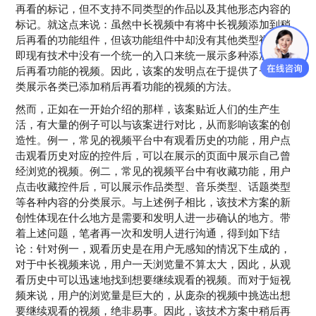
再看的标记，但不支持不同类型的作品以及其他形态内容的
标记。就这点来说：虽然中长视频中有将中长视频添加到稍
后再看的功能组件，但该功能组件中却没有其他类型视频，
即现有技术中没有一个统一的入口来统一展示多种添加了稍
后再看功能的视频。因此，该案的发明点在于提供了一种分
类展示各类已添加稍后再看功能的视频的方法。
然而，正如在一开始介绍的那样，该案贴近人们的生产生
活，有大量的例子可以与该案进行对比，从而影响该案的创
造性。例一，常见的视频平台中有观看历史的功能，用户点
击观看历史对应的控件后，可以在展示的页面中展示自己曾
经浏览的视频。例二，常见的视频平台中有收藏功能，用户
点击收藏控件后，可以展示作品类型、音乐类型、话题类型
等各种内容的分类展示。与上述例子相比，该技术方案的新
创性体现在什么地方是需要和发明人进一步确认的地方。带
着上述问题，笔者再一次和发明人进行沟通，得到如下结
论：针对例一，观看历史是在用户无感知的情况下生成的，
对于中长视频来说，用户一天浏览量不算太大，因此，从观
看历史中可以迅速地找到想要继续观看的视频。而对于短视
频来说，用户的浏览量是巨大的，从庞杂的视频中挑选出想
要继续观看的视频，绝非易事。因此，该技术方案中稍后再