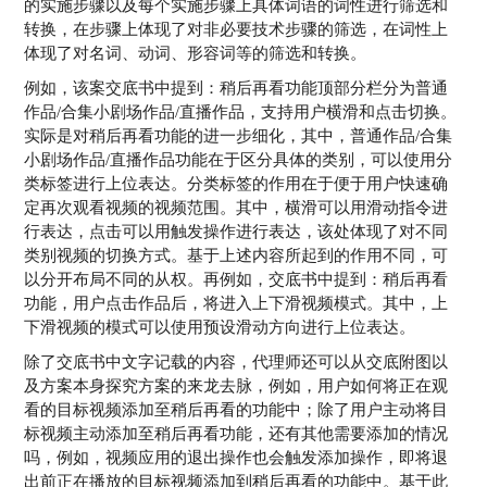
的实施步骤以及每个实施步骤上具体词语的词性进行筛选和
转换，在步骤上体现了对非必要技术步骤的筛选，在词性上
体现了对名词、动词、形容词等的筛选和转换。
例如，该案交底书中提到：稍后再看功能顶部分栏分为普通
作品/合集小剧场作品/直播作品，支持用户横滑和点击切换。
实际是对稍后再看功能的进一步细化，其中，普通作品/合集
小剧场作品/直播作品功能在于区分具体的类别，可以使用分
类标签进行上位表达。分类标签的作用在于便于用户快速确
定再次观看视频的视频范围。其中，横滑可以用滑动指令进
行表达，点击可以用触发操作进行表达，该处体现了对不同
类别视频的切换方式。基于上述内容所起到的作用不同，可
以分开布局不同的从权。再例如，交底书中提到：稍后再看
功能，用户点击作品后，将进入上下滑视频模式。其中，上
下滑视频的模式可以使用预设滑动方向进行上位表达。
除了交底书中文字记载的内容，代理师还可以从交底附图以
及方案本身探究方案的来龙去脉，例如，用户如何将正在观
看的目标视频添加至稍后再看的功能中；除了用户主动将目
标视频主动添加至稍后再看功能，还有其他需要添加的情况
吗，例如，视频应用的退出操作也会触发添加操作，即将退
出前正在播放的目标视频添加到稍后再看的功能中。基于此