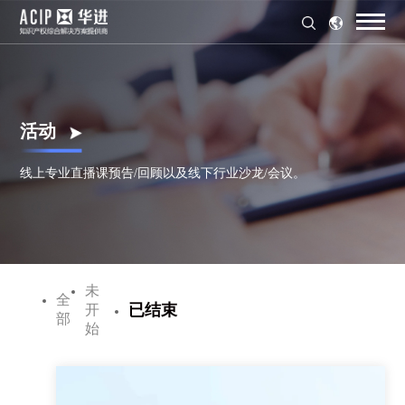
活动
线上专业直播课预告/回顾以及线下行业沙龙/会议。
未
全
已结束
开
部
始