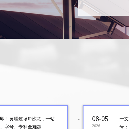
07-28
2026
国知局首期外聘8
近日，国家知识产权
由6位国内知识产权
争议解决的顶尖执业
争议处理、国际规则
备受业内认可。
08-05
即！黄埔这场IP沙龙，一站
一文
2026
、字号、专利全难题
号：