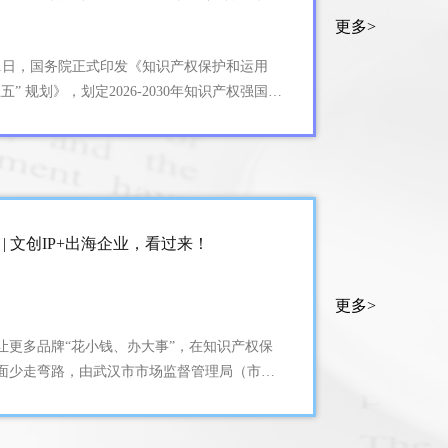
更多>
31日，国务院正式印发《知识产权保护和运用
五” 规划》，划定2026-2030年知识产权强国建
动纲领。一系列量化目标、制度改革、扶持举
继明确，这份顶层文件不只是行业政策纲要，
广大创新主体知识产权战略调整的重要指引。
标侵权启示：公共领域资源能否被个体
？
 | 文创IP+出海企业，看过来！
更多>
商标侵权争议问题 二、从定义出发看商标保护
让更多品牌“花小钱、办大事”，在知识产权保
商标的权利行使边界 四、结语
面少走弯路，由武汉市市场监督管理局（市知
权局）指导，华进联合专利商标代理有限公
华进律师事务所共同主办的“品牌赋能·筑梦江
——武汉市文创行业商标实务专题宣讲会、武汉