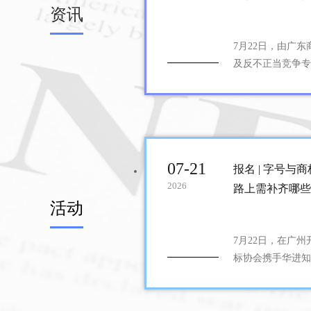
资讯
7月22日，由广
及反不正当竞争专
题沙龙在广州黄埔
07-21
报名 | 字号与
2026
路上需补齐哪些
活动
7月22日，在广
标协会携手华进知
办“法启新章·权
号申报、新商标法
大维度展开分享，