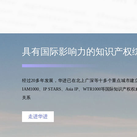
一套从品牌资产确
架。诚邀您莅临参
具有国际影响力的知识产权
经过20多年发展，华进已在北上广深等十多个重点城市建
IAM1000、IP STARS、Asia IP、WTR1000等
关系
走进华进