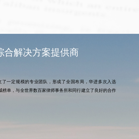
权到合规体系搭建的完整思考框
市企
加！
举行
07-15
综合解决方案提供商
2026
三家中国企业上榜
立了一定规模的专业团队，形成了全国布局，华进多次入选
国际知识产权权威榜单，与全世界数百家律师事务所和同行建立了良好的合作
WIPO全球奖是由世
项，该奖项是目前全
权荣誉之一。