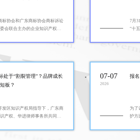
东商标协会和广东商标协会商标诉讼
7月
委会联合主办的企业知识产权专
“十五
国际人才会客厅圆满落幕。
设行
07-27
措相
2026
更是
LV诉茉莉奶白商
申请为商标并保护
07-07
商标处于“割裂管理”？品牌成长
报名
2026
短板？
一、LV诉茉莉奶白
州开发区知识产权局指导下，广东商
为了
的本质 三、公共领域
识产权、华进律师事务所共同举
护方
护品牌”专题活动。活动将从知名字
识产
解读、企业商标合规体系搭建三
司、
共同为企业知识产权负责人呈现
城”