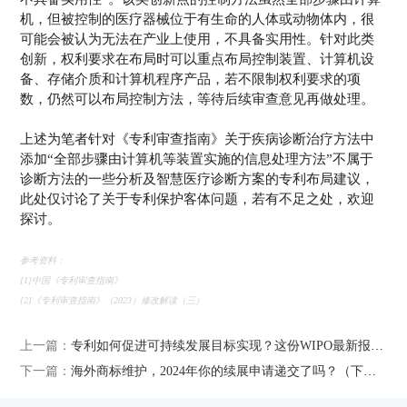
机，但被控制的医疗器械位于有生命的人体或动物体内，很
可能会被认为无法在产业上使用，不具备实用性。针对此类
创新，权利要求在布局时可以重点布局控制装置、计算机设
备、存储介质和计算机程序产品，若不限制权利要求的项
数，仍然可以布局控制方法，等待后续审查意见再做处理。
上述为笔者针对《专利审查指南》关于疾病诊断治疗方法中
添加“全部步骤由计算机等装置实施的信息处理方法”不属于
诊断方法的一些分析及智慧医疗诊断方案的专利布局建议，
此处仅讨论了关于专利保护客体问题，若有不足之处，欢迎
探讨。
参考资料：
[1]中国《专利审查指南》
[2]《专利审查指南》（2023）修改解读（三）
上一篇：
专利如何促进可持续发展目标实现？这份WIPO最新报告揭示答案
下一篇：
海外商标维护，2024年你的续展申请递交了吗？（下篇）