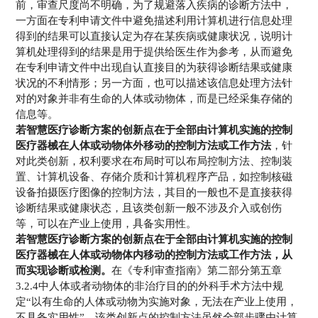
前，审查尺度尚不明确，为了规避落入疾病的诊断方法中，
一方面在专利申请文件中避免描述利用计算机进行信息处理
得到的结果可以直接认定为存在某疾病或健康状况，说明计
算机处理得到的结果是用于提供给医生作为参考，从而避免
在专利申请文件中出现自认直接目的为获得诊断结果或健康
状况的不利情形；另一方面，也可以描述该信息处理方法针
对的对象并非有生命的人体或动物体，而是已经采集存储的
信息等。
若智慧医疗诊断方案的创新点在于全部由计算机实施的控制
医疗器械在人体或动物体外移动的控制方法或工作方法
，针
对此类创新，权利要求在布局时可以布局控制方法、控制装
置、计算机设备、存储介质和计算机程序产品，如控制核磁
设备拍摄医疗图像的控制方法，其目的一般也不是直接获得
诊断结果或健康状态，且该类创新一般不涉及介入或创伤
等，可以在产业上使用，具备实用性。
若智慧医疗诊断方案的创新点在于全部由计算机实施的控制
医疗器械在人体或动物体内移动的控制方法或工作方法，
从
而实现诊断或检测。
在《专利审查指南》第二部分第五章
3.2.4中人体或者动物体的非治疗目的的外科手术方法中规
定“以有生命的人体或动物为实施对象，无法在产业上使用，
不具备实用性”。该类创新点的控制方法虽然全部步骤由计算