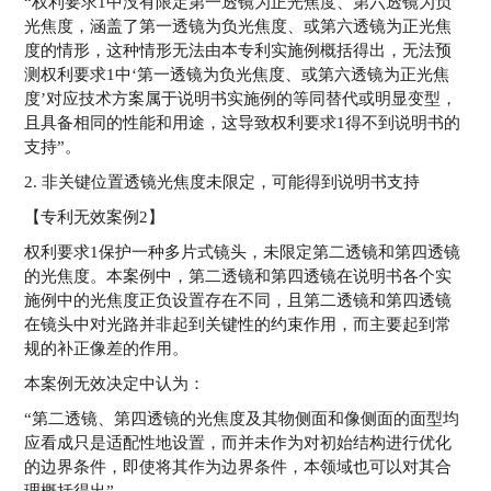
“权利要求1中没有限定第一透镜为正光焦度、第六透镜为负
光焦度，涵盖了第一透镜为负光焦度、或第六透镜为正光焦
度的情形，这种情形无法由本专利实施例概括得出，无法预
测权利要求1中‘第一透镜为负光焦度、或第六透镜为正光焦
度’对应技术方案属于说明书实施例的等同替代或明显变型，
且具备相同的性能和用途，这导致权利要求1得不到说明书的
支持”。
2. 非关键位置透镜光焦度未限定，可能得到说明书支持
【专利无效案例2】
权利要求1保护一种多片式镜头，未限定第二透镜和第四透镜
的光焦度。本案例中，第二透镜和第四透镜在说明书各个实
施例中的光焦度正负设置存在不同，且第二透镜和第四透镜
在镜头中对光路并非起到关键性的约束作用，而主要起到常
规的补正像差的作用。
本案例无效决定中认为：
“第二透镜、第四透镜的光焦度及其物侧面和像侧面的面型均
应看成只是适配性地设置，而并未作为对初始结构进行优化
的边界条件，即使将其作为边界条件，本领域也可以对其合
理概括得出”。