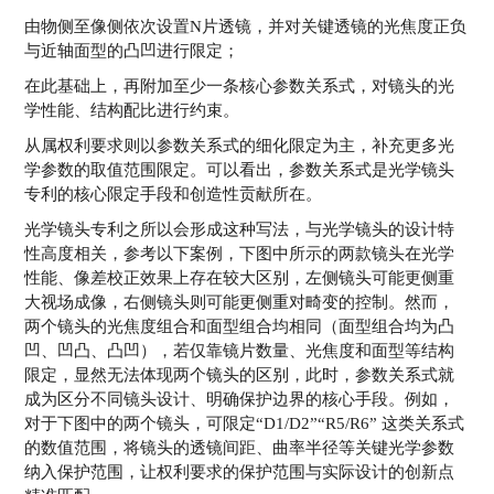
由物侧至像侧依次设置N片透镜，并对关键透镜的光焦度正负
与近轴面型的凸凹进行限定；
在此基础上，再附加至少一条核心参数关系式，对镜头的光
学性能、结构配比进行约束。
从属权利要求则以参数关系式的细化限定为主，补充更多光
学参数的取值范围限定。可以看出，参数关系式是光学镜头
专利的核心限定手段和创造性贡献所在。
光学镜头专利之所以会形成这种写法，与光学镜头的设计特
性高度相关，参考以下案例，下图中所示的两款镜头在光学
性能、像差校正效果上存在较大区别，左侧镜头可能更侧重
大视场成像，右侧镜头则可能更侧重对畸变的控制。然而，
两个镜头的光焦度组合和面型组合均相同（面型组合均为凸
凹、凹凸、凸凹），若仅靠镜片数量、光焦度和面型等结构
限定，显然无法体现两个镜头的区别，此时，参数关系式就
成为区分不同镜头设计、明确保护边界的核心手段。例如，
对于下图中的两个镜头，可限定“D1/D2”“R5/R6” 这类关系式
的数值范围，将镜头的透镜间距、曲率半径等关键光学参数
纳入保护范围，让权利要求的保护范围与实际设计的创新点