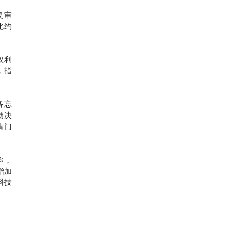
复审
化约
权利
，指
备忘
动决
请门
陷，
增加
科技