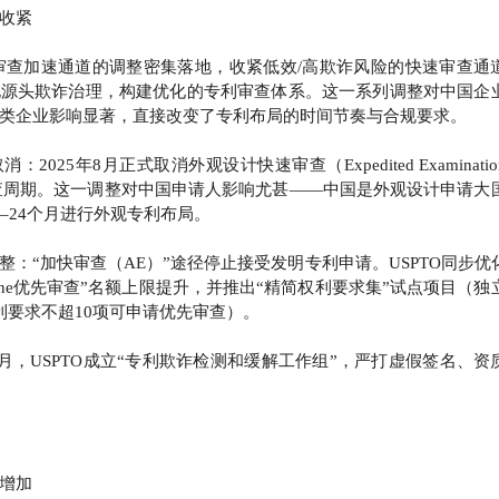
收紧
绕专利审查加速通道的调整密集落地，收紧低效/高欺诈风险的快速审查通
化源头欺诈治理，构建优化的专利审查体系。这一系列调整对中国企
类企业影响显著，直接改变了专利布局的时间节奏与合规要求。
025年8月正式取消外观设计快速审查（Expedited Examinatio
查周期。这一调整对中国申请人影响尤甚——中国是外观设计申请大
–24个月进行外观专利布局。
整：“加快审查（AE）”途径停止接受发明专利申请。USPTO同步优
k One优先审查”名额上限提升，并推出“精简权利要求集”试点项目（独
利要求不超10项可申请优先审查）。
4月，USPTO成立“专利欺诈检测和缓解工作组”，严打虚假签名、资
增加