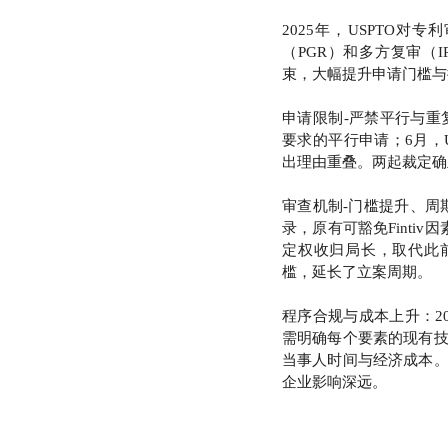
2025年，USPTO
（PGR）和多方复审（
束，大幅提升申请门槛与
申请限制-严禁平行与重
要求的平行申请；6月，US
出理由重叠。两起裁定确立
审查机制-门槛提升、周期延
录，原有可豁免Finti
定权收归局长，取代此
槛，延长了立案周期。
程序合规与成本上升：20
需明确每个要素的现有
当事人时间与经济成本
企业影响深远。