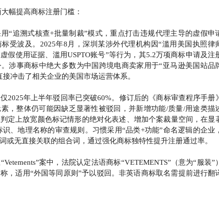
三方面大幅提高商标注册门槛：
用“追溯式核查+批量制裁”模式，重点打击违规代理主导的虚假申
标受波及。2025年8月，深圳某涉外代理机构因“滥用美国执照律
虚假使用证据、滥用USPTO账号”等行为，其5.2万项商标申请及注
令。涉事商标中绝大多数为中国跨境电商卖家用于“亚马逊美国站品
直接冲击了相关企业的美国市场运营体系。
仅2025年上半年驳回率已突破60%。修订后的《商标审查程序手册
素，整体仍可能因缺乏显著性被驳回，并新增功能/质量/用途类描
性判定上放宽颜色标记情形的绝对化表述、增加个案裁量空间，在显
标识、地理名称的审查规则。习惯采用“品类+功能”命名逻辑的企业
词或无直接关联的组合词，通过强化商标独特性提升注册通过率。
etements”案中，法院认定法语商标“VETEMENTS”（意为“服装”
称，适用“外国等同原则”予以驳回。非英语商标取名需提前进行翻