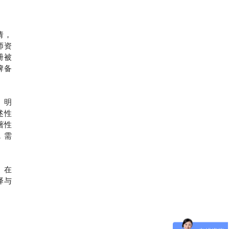
请，
师资
册被
牌备
》明
述性
著性
，需
）在
译与