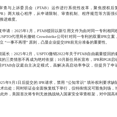
对专利审查与上诉委员会（PTAB）运作进行系统性改革，聚焦授权后
IPR）两大核心程序，从申请限制、审查机制、程序规范等方面强
推进难度。
复申请：2025年1月，PTAB驳回以新引用文件为由对同一专利相同
PTO代理局长撤销 Crowdstrike公司针对同一专利的双重IPR立案
 “一事不再理” 原则，凸显企业提交IPR前充分准备的重要性。
长：2025年2月，USPTO撤销2022年关于PTAB自由裁量驳回的
v因素的三类情形不再成为绝对依据；10月新任局长宣布，IPR和PGR启
前PTAB合议庭自主决定模式，虽解决高启动率争议，但提升了申
25年9月1日后提交的 IPR请求，禁用 “公知常识” 填补权利要求缺
技术出处；同时听证会全面恢复线下举行，仅特殊情况可豁免到场，
。此外，美国首次将专利无效挑战纳入国家安全审查框架，对中国高