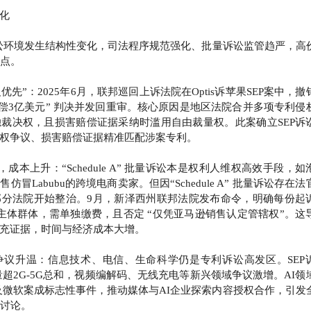
化
权诉讼环境发生结构性变化，司法程序规范强化、批量诉讼监管趋严，高
焦点。
优先”：2025年6月，联邦巡回上诉法院在Optis诉苹果SEP案中，撤
赔偿3亿美元” 判决并发回重审。核心原因是地区法院合并多项专利侵
裁决权，且损害赔偿证据采纳时滥用自由裁量权。此案确立SEP诉
权争议、损害赔偿证据精准匹配涉案专利。
，成本上升：“Schedule A” 批量诉讼本是权利人维权高效手段，如
销售仿冒Labubu的跨境电商卖家。但因“Schedule A” 批量诉讼存在法
部分法院开始整治。9月，新泽西州联邦法院发布命令，明确每份起
主体群体，需单独缴费，且否定 “仅凭亚马逊销售认定管辖权”。这
充证据，时间与经济成本大增。
I 争议升温：信息技术、电信、生命科学仍是专利诉讼高发区。SEP
讼量超2G-5G总和，视频编解码、无线充电等新兴领域争议激增。AI领
AI及微软案成标志性事件，推动媒体与AI企业探索内容授权合作，引发
的讨论。