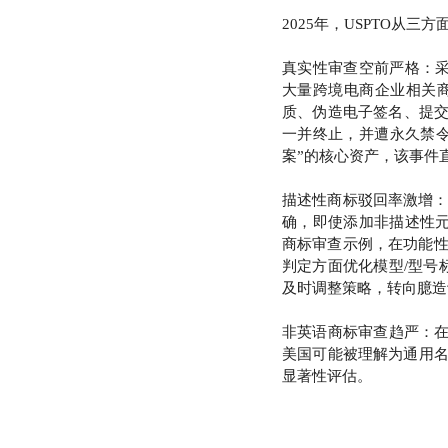
2025年，USPTO从
真实性审查空前严格：采
大量跨境电商企业相关商
质、伪造电子签名、提交
一并终止，并遭永久禁
案”的核心资产，该事件
描述性商标驳回率激增：
确，即使添加非描述性元
商标审查示例，在功能
判定方面优化模型/型号
及时调整策略，转向臆造
非英语商标审查趋严：在“V
美国可能被理解为通用名
显著性评估。