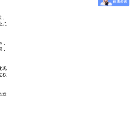
道、
业尤
n，
国，
化现
立权
质造