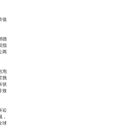
价值
销德
权指
讼两
泡泡
官挑
诉状
导致
诉讼
域，
全球