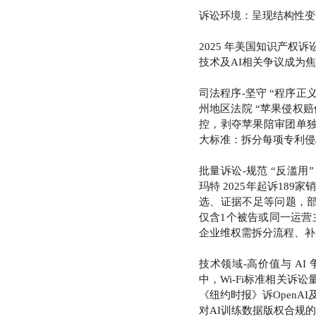
诉讼环境：呈现结构性变
2025 年美国知识产
技术及AI相关争议成为
司法程序-坚守 “程序正义
州地区法院 “苹果侵权
控，剥夺苹果陪审团单独
大标准：拆分每项专利侵
批量诉讼-规范 “反滥用”
玛特 2025年起诉189家
选、证据不足等问题，
仅含1个被告或同一运营
企业维权需拆分流程、补
技术领域-高价值与 A
中，Wi-Fi标准相关诉
《纽约时报》诉Open
对AI训练数据版权合规